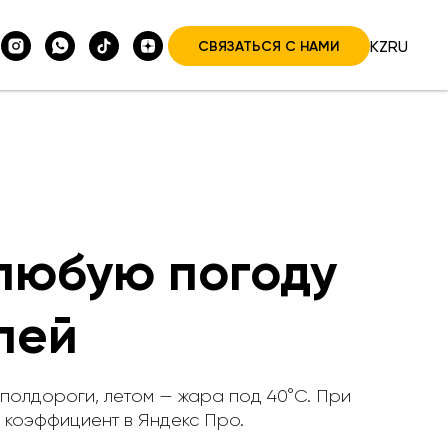
KZ
RU
СВЯЗАТЬСЯ С НАМИ
 любую погоду
лей
 полдороги, летом — жара под 40°C. При
й коэффициент в Яндекс Про.