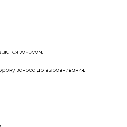
иваются заносом.
торону заноса до выравнивания.
.