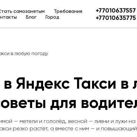
+77010637557
Стать самозанятым
Требования
нтакты
Блог
Город
+77010635775
акси в любую погоду
 в Яндекс Такси в
советы для водите
мой — метели и гололёд, весной — ливни и лужи на
акси резко растёт, а вместе с ним — и повышающи