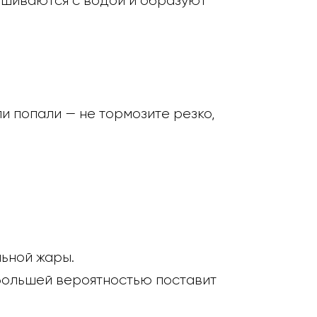
ешиваются с водой и образуют
и попали — не тормозите резко,
ьной жары.
большей вероятностью поставит