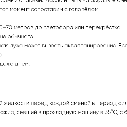
 самый опасный. Масло и пыль на асфальте см
этот момент сопоставим с гололёдом.
0–70 метров до светофора или перекрёстка.
ше обычного.
кая лужа может вызвать аквапланирование. Есл
.
даже днём.
 жидкости перед каждой сменой в период сил
ажир, севший в прохладную машину в 35°C, с 