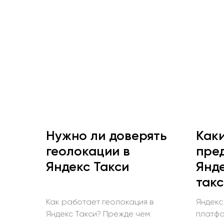
Нужно ли доверять
Как
геолокации в
пре
Яндекс Такси
Янде
такс
Как работает геолокация в
Яндекс
Яндекс Такси? Прежде чем
платфо