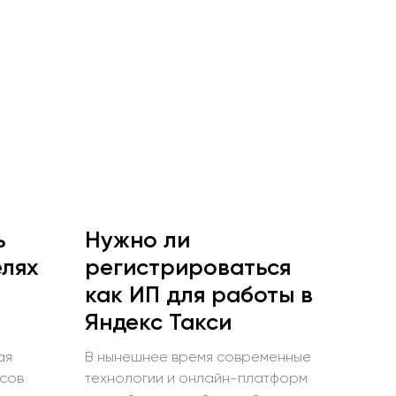
ь
Нужно ли
елях
регистрироваться
как ИП для работы в
Яндекс Такси
ая
В нынешнее время современные
исов
технологии и онлайн-платформ