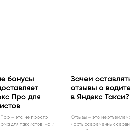
ие бонусы
Зачем оставлят
доставляет
отзывы о водит
кс Про для
в Яндекс Такси?
истов
 Про – это не просто
Отзывы – это неотъемлем
рма для таксистов, но и
часть современных серв