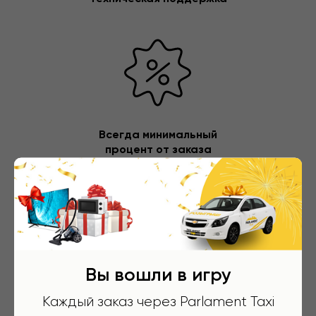
Всегда минимальный
процент от заказа
Вы вошли в игру
У нас есть приложение, скачать можно с
AppStore
и
Google Play
Каждый заказ через Parlament Taxi