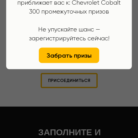
приближает вас к: Chevrolet Cobalt
300 промежуточных призов
Не упускайте шанс —
зарегистрируйтесь сейчас!
Бонусы каждому
Забрать призы
новому водителю
ПРИСОЕДИНИТЬСЯ
ЗАПОЛНИТЕ И