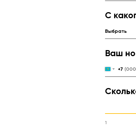
С како
Ваш но
+7
Скольк
1