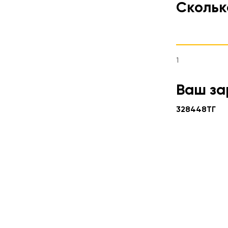
Скольк
1
Ваш за
328448
ТГ