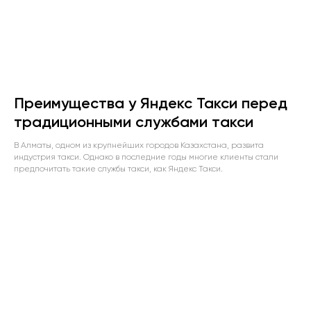
Преимущества у Яндекс Такси перед
традиционными службами такси
В Алматы, одном из крупнейших городов Казахстана, развита
индустрия такси. Однако в последние годы многие клиенты стали
предпочитать такие службы такси, как Яндекс Такси.