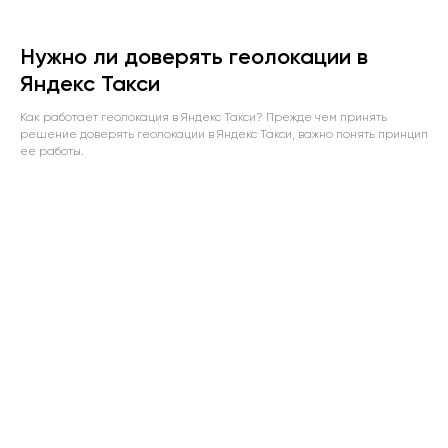
Нужно ли доверять геолокации в
Яндекс Такси
Как работает геолокация в Яндекс Такси? Прежде чем принять
решение доверять геолокации в Яндекс Такси, важно понять принцип
ее работы.