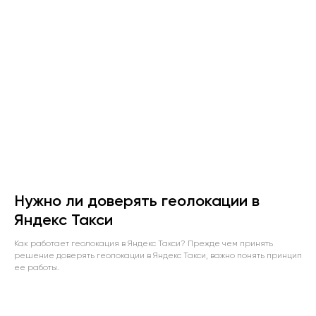
Нужно ли доверять геолокации в
Яндекс Такси
Как работает геолокация в Яндекс Такси? Прежде чем принять
решение доверять геолокации в Яндекс Такси, важно понять принцип
ее работы.