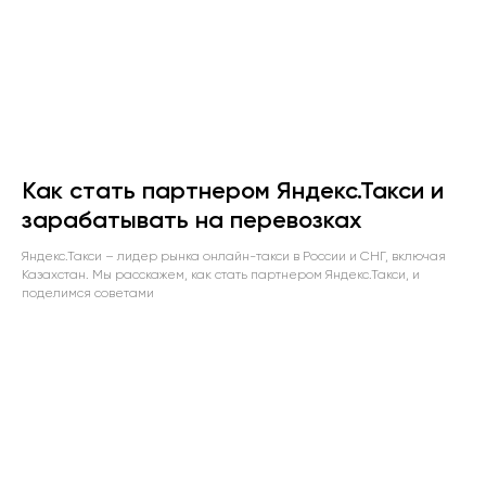
Как стать партнером Яндекс.Такси и
зарабатывать на перевозках
Яндекс.Такси – лидер рынка онлайн-такси в России и СНГ, включая
Казахстан. Мы расскажем, как стать партнером Яндекс.Такси, и
поделимся советами