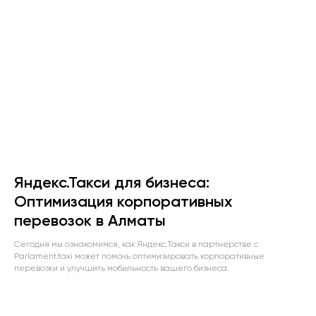
Яндекс.Такси для бизнеса:
Оптимизация корпоративных
перевозок в Алматы
Сегодня мы ознакомимся, как Яндекс.Такси в партнерстве с
Parlament.taxi может помочь оптимизировать корпоративные
перевозки и улучшить мобильность вашего бизнеса.