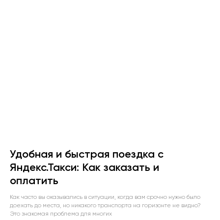
Удобная и быстрая поездка с
Яндекс.Такси: Как заказать и
оплатить
Как часто вы оказывались в ситуации, когда вам срочно нужно было
доехать до места, но никакого транспорта на горизонте не видно?
Это знакомая проблема для многих