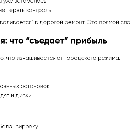
а уже загорелось”
не терять контроль
ываливается” в дорогой ремонт. Это прямой сп
я: что “съедает” прибыль
о, что изнашивается от городского режима.
тоянных остановок
дят и диски
 балансировку