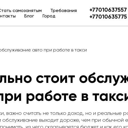
+77010637557
Стать самозанятым
Требования
нтакты
Блог
Город
+77010635775
обслуживание авто при работе в такси
льно стоит обслу
при работе в такс
си, важно считать не только доход, но и реальные 
 и обслуживание выходит дороже, чем при обычной е
понимать, из чего складывается бюджет и как его к