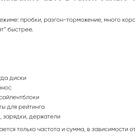
ежиме: пробки, разгон-торможение, много коро
т” быстрее.
гда диски
знос
 сайлентблоки
ты для рейтинга
, зарядки, держатели
ется только частота и сумма, в зависимости от 