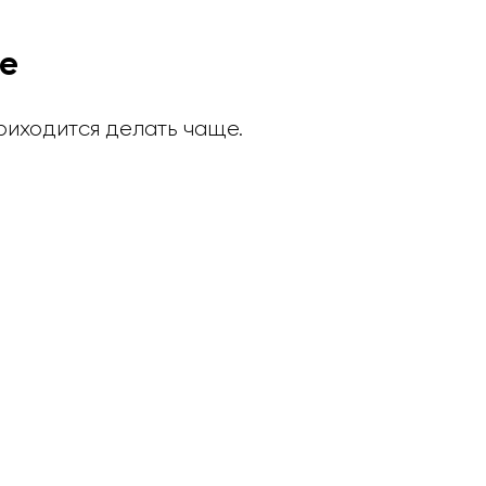
те
риходится делать чаще.