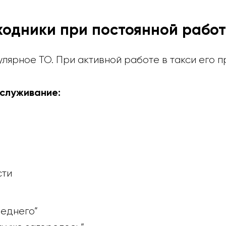
ходники при постоянной рабо
лярное ТО. При активной работе в такси его п
бслуживание:
сти
леднего”