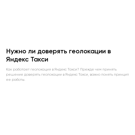
Нужно ли доверять геолокации в
Яндекс Такси
Как работает геолокация в Яндекс Такси? Прежде чем принять
решение доверять геолокации в Яндекс Такси, важно понять принцип
ее работы.