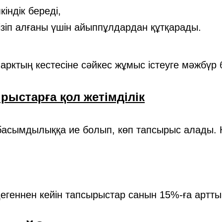
індік береді,
зіп алғаны үшін айыппұлдардан құтқарады.
парктың кестесіне сәйкес жұмыс істеуге мәжбүр
рыстарға қол жетімділік
 басымдылыққа ие болып, көп тапсырыс алады. 
геннен кейін тапсырыстар санын 15%-ға арттырып