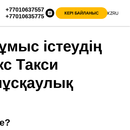
+77010637557
KZ
RU
КЕРІ БАЙЛАНЫС
+77010635775
ұмыс істеудің
с Такси
нұсқаулық
не?