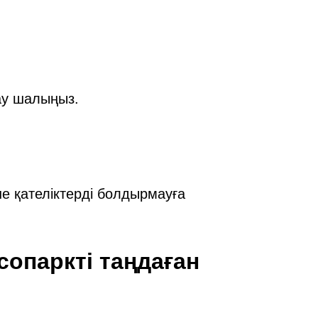
ау шалыңыз.
не қателіктерді болдырмауға
сопаркті таңдаған