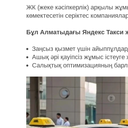
ЖК (жеке кәсіпкерлік) арқылы жұм
көмектесетін серіктес компаниялар,
Бұл Алматыдағы Яндекс Такси жү
Заңсыз қызмет үшін айыппұлдард
Ашық әрі қауіпсіз жұмыс істеуге
Салықтық оптимизацияның барлы