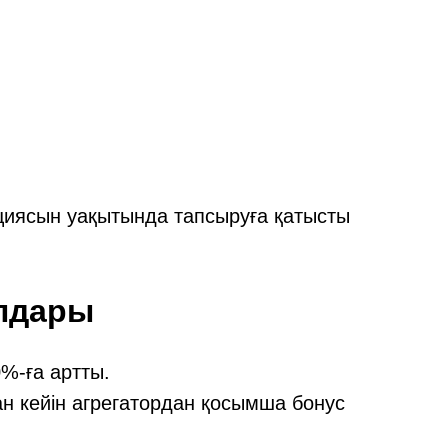
циясын уақытында тапсыруға қатысты
алдары
%-ға артты.
ан кейін агрегатордан қосымша бонус