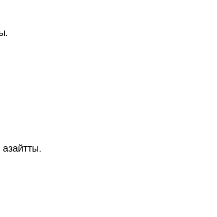
ы.
 азайтты.