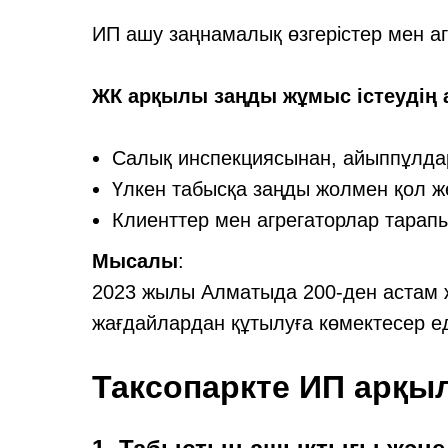
ИП ашу заңнамалық өзгерістер мен 
ЖК арқылы заңды жұмыс істеудің
Салық инспекциясынан, айыппұлдар
Үлкен табысқа заңды жолмен қол же
Клиенттер мен агрегаторлар тарапы
Мысалы
:
2023 жылы Алматыда 200-ден астам жү
жағдайлардан құтылуға көмектесер ед
Таксопаркте ИП арқы