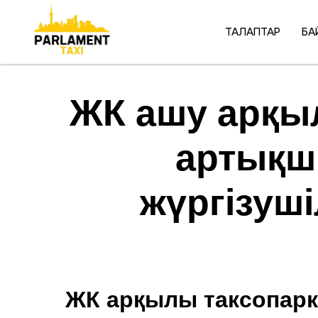
ТАЛАПТАР
БА
ЖК ашу арқыл
артықш
жүргізуш
ЖК арқылы таксопаркп