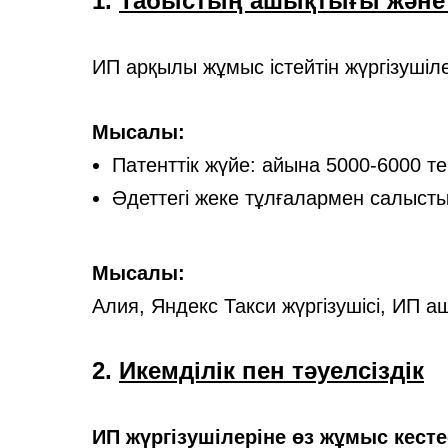
1.
Табыстың ашықтығы және 
ИП арқылы жұмыс істейтін жүргізушіл
Мысалы:
Патенттік жүйе: айына 5000-6000 те
Әдеттегі жеке тұлғалармен салысты
Мысалы:
Алия, Яндекс Такси жүргізушісі, ИП а
2.
Икемділік пен тәуелсіздік
ИП жүргізушілеріне өз жұмыс кесте