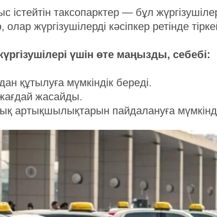
ыс істейтін таксопарктер — бұл жүргізушіле
 олар жүргізушілерді кәсіпкер ретінде тірке
ргізушілері үшін өте маңызды, себебі:
ан құтылуға мүмкіндік береді.
 жағдай жасайды.
қ артықшылықтарын пайдалануға мүмкінді