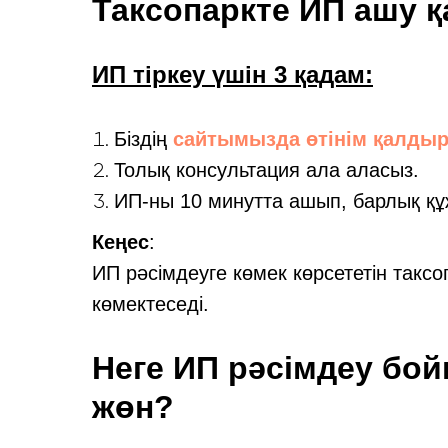
Таксопаркте ИП ашу 
ИП тіркеу үшін 3 қадам:
Біздің
сайтымызда өтінім қалды
Толық консультация ала аласыз.
ИП-ны 10 минутта ашып, барлық құж
Кеңес
:
ИП рәсімдеуге көмек көрсететін такс
көмектеседі.
Неге ИП рәсімдеу бой
жөн?