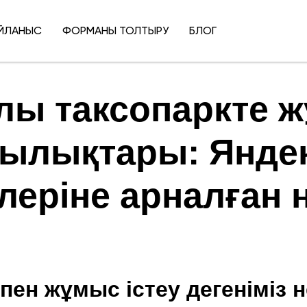
ЙЛАНЫС
ФОРМАНЫ ТОЛТЫРУ
БЛОГ
ы таксопаркте ж
ылықтары: Яндек
ілеріне арналған 
ен жұмыс істеу дегеніміз 