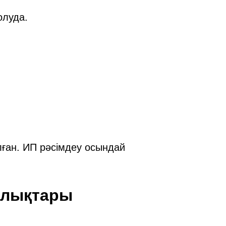
олуда.
лған. ИП рәсімдеу осындай
ылықтары