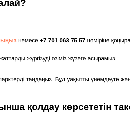
қалай?
рыңыз
немесе
+7 701 063 75 57
нөміріне қоңыр
аттарды жүргізуді өзіміз жүзеге асырамыз.
опарктерді таңдаңыз. Бұл уақытты үнемдеуге жә
ынша қолдау көрсететін так