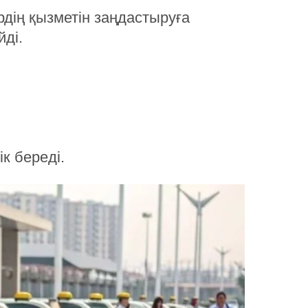
рдің қызметін заңдастыруға
йді.
к береді.