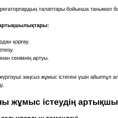
агрегаторлардың талаптары бойынша танымал б
 артықшылықтары:
дан қорғау.
ткізу.
нан сенімнің артуы.
ргізуші заңсыз жұмыс істегені үшін айыппұл а
і.
лы жұмыс істеудің артықш