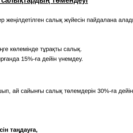
салықтардың төмендеуі
ер жеңілдетілген салық жүйесін пайдалана алад
ңге көлемінде тұрақты салық.
рғанда 15%-ға дейін үнемдеу.
шып, ай сайынғы салық төлемдерін 30%-ға дейін
сін таңдауға,