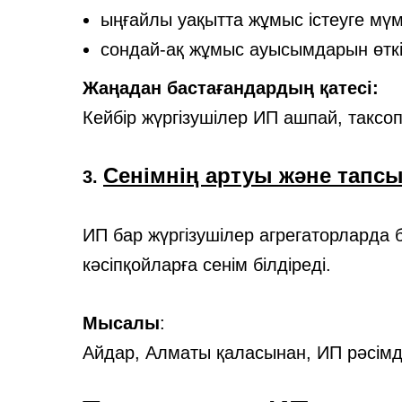
ыңғайлы уақытта жұмыс істеуге мүмк
сондай-ақ жұмыс ауысымдарын өткі
Жаңадан бастағандардың қатесі:
Кейбір жүргізушілер ИП ашпай, таксо
Сенімнің артуы және тапсы
3.
ИП бар жүргізушілер агрегаторларда
кәсіпқойларға сенім білдіреді.
Мысалы
:
Айдар, Алматы қаласынан, ИП рәсімде