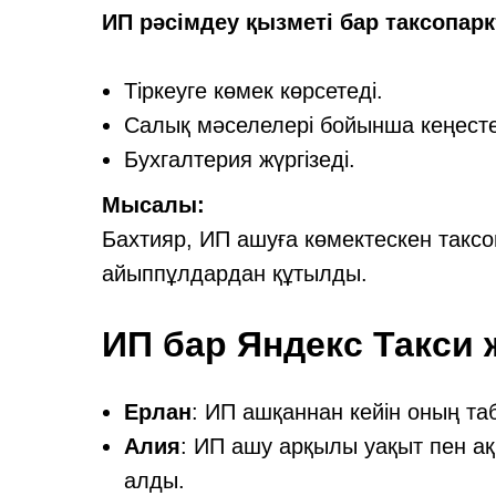
ИП рәсімдеу қызметі бар таксопарк
Тіркеуге көмек көрсетеді.
Салық мәселелері бойынша кеңесте
Бухгалтерия жүргізеді.
Мысалы:
Бахтияр, ИП ашуға көмектескен такс
айыппұлдардан құтылды.
ИП бар Яндекс Такси 
Ерлан
: ИП ашқаннан кейін оның та
Алия
: ИП ашу арқылы уақыт пен ақ
алды.