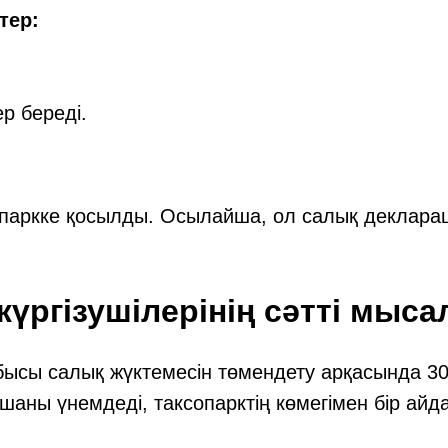
тер:
р береді.
опаркке қосылды. Осылайша, ол салық деклара
жүргізушілерінің сәтті мыс
бысы салық жүктемесін төмендету арқасында 30
шаны үнемдеді, таксопарктің көмегімен бір айд