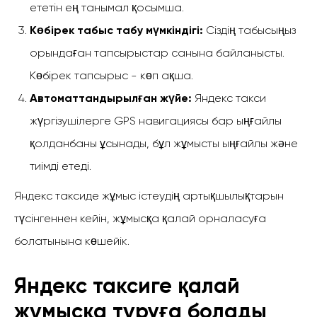
ететін ең танымал қосымша.
Көбірек табыс табу мүмкіндігі:
Сіздің табысыңыз
орындаған тапсырыстар санына байланысты.
Көбірек тапсырыс - көп ақша.
Автоматтандырылған жүйе:
Яндекс такси
жүргізушілерге GPS навигациясы бар ыңғайлы
қолданбаны ұсынады, бұл жұмысты ыңғайлы және
тиімді етеді.
Яндекс таксиде жұмыс істеудің артықшылықтарын
түсінгеннен кейін, жұмысқа қалай орналасуға
болатынына көшейік.
Яндекс таксиге қалай
жұмысқа тұруға болады