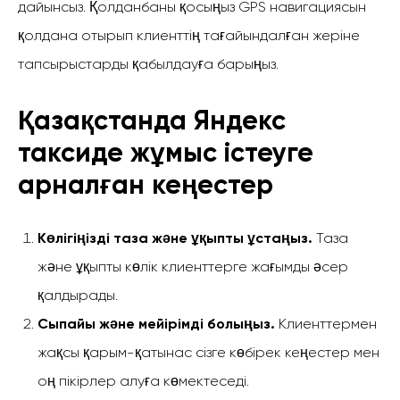
дайынсыз. Қолданбаны қосыңыз GPS навигациясын
қолдана отырып клиенттің тағайындалған жеріне
тапсырыстарды қабылдауға барыңыз.
Қазақстанда Яндекс
таксиде жұмыс істеуге
арналған кеңестер
Көлігіңізді таза және ұқыпты ұстаңыз.
Таза
және ұқыпты көлік клиенттерге жағымды әсер
қалдырады.
Сыпайы және мейірімді болыңыз.
Клиенттермен
жақсы қарым-қатынас сізге көбірек кеңестер мен
оң пікірлер алуға көмектеседі.