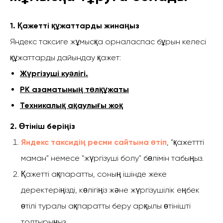
1. Қажетті құжаттарды жинаңыз
Яндекс таксиге жұмысқа орналаспас бұрын келесі
құжаттарды дайындау қажет:
Жүргізуші куәлігі.
РК азаматының төлқұжаты
Техникалық ақаулығы жоқ
2. Өтініш беріңіз
Яндекс таксидің ресми сайтына өтіп
, "қажеттті
маман" немесе "жүргізуші болу" бөлімін табыңыз.
Қажетті ақпаратты, соның ішінде жеке
деректеріңізді, көлігіңіз және жүргізушілік еңбек
өтілі туралы ақпаратты беру арқылы өтінішті
толтырыңыз.