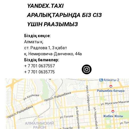
YANDEX.TAXI
АРАЛЫҚТАРЫНДА БІЗ СІЗ
ҮШІН РААЗЫМЫЗ
Біздің кеңсе:
Алматы қ.
ст. Радлова 1, 3 қабат
қ. ​Немировича-Данченко, 44а
Біздің бөлмелер:
+ 7 701 0637557
+ 7 701 0635775