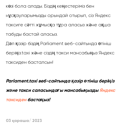
көзі бола алады. Біздің кеңестеріміз бен
нұсқауларымызды орындай отырып, сіз Яндекс
таксиге сәтті жұмысқа тұра аласыз және ақша
табуды бастай аласыз.
Дәл қазір біздің Parliament веб-сайтында өтініш
беріңіз.taxi және сіздің такси мансабыңыз Яндекс
таксиден басталсын!
Parlament.taxi веб-сайтында қазір өтініш беріңіз
және такси саласындағы мансабыңызды
Яндекс
таксиден
бастаңыз!
03 қараша/ 2023