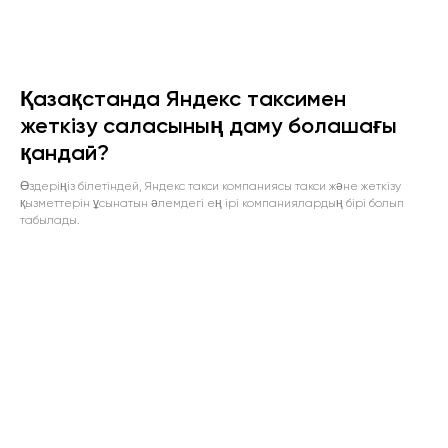
Қазақстанда Яндекс таксимен
жеткізу саласының даму болашағы
қандай?
Өздеріңіз білетіндей, Яндекс такси компаниясы такси және жеткізу
қызметтерін ұсынатын әлемдегі ең ірі компаниялардың бірі болып
табылады.