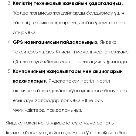
Көліктің техникалық жағдайын қадағалаңыз.
Жолда жағымсыз жағдайларды болдырмау үшін
көліктің техникалық жарамдылығын үнемі тексеріп
отырыңыз.
GPS навигациясын пайдаланыңыз.
Яндекс
Такси қосымшасы Клиентті межелі жерге тез және
дәл жеткізуге көмектесетін навигацияны ұсынады.
Компанияның жаңалықтары мен акцияларын
қадағалаңыз.
Яндекс такси мезгіл-мезгіл
акциялар өткізеді және жүргізушілерге бонустар
ұсынады. Хабардар болыңыз және осы
мүмкіндіктерді пайдаланыңыз.
Яндекс такси негізі жұмыс істеуге және сапалы
қызмет көрсетуге дайын адамдар үшін жақсы табыс