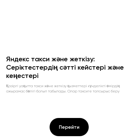
Яндекс такси және жеткізу:
Серіктестердің сәтті кейстері және
кеңестері
Қазіргі уақытта такси және жеткізу қызметтері күнделікті өмірдің
ажырамас бөлігі болып табылады. Олар таксиге тапсырыс беру
Перейти