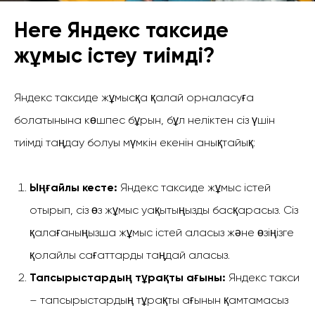
Неге Яндекс таксиде
жұмыс істеу тиімді?
Яндекс таксиде жұмысқа қалай орналасуға
болатынына көшпес бұрын, бұл неліктен сіз үшін
тиімді таңдау болуы мүмкін екенін анықтайық:
Ыңғайлы кесте:
Яндекс таксиде жұмыс істей
отырып, сіз өз жұмыс уақытыңызды басқарасыз. Сіз
қалағаныңызша жұмыс істей аласыз және өзіңізге
қолайлы сағаттарды таңдай аласыз.
Тапсырыстардың тұрақты ағыны:
Яндекс такси
– тапсырыстардың тұрақты ағынын қамтамасыз