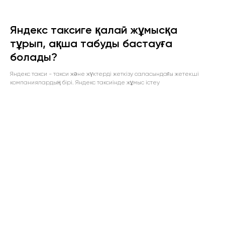
Яндекс таксиге қалай жұмысқа
тұрып, ақша табуды бастауға
болады?
Яндекс такси - такси және жүктерді жеткізу саласындағы жетекші
компаниялардың бірі. Яндекс таксиінде жұмыс істеу