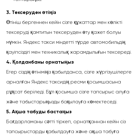
3. Тексеруден өтіңіз
Өтініш бергеннен кейін сізге құжаттар мен көлікті
тексеруді қамтитын тексеруден өту қажет болуы
мүмкін. Яндекс такси міндетті түрде автомобильдің
қауіпсіздігі мен техникалық жарамдылығын тексереді.
4. Қолданбаны орнатыңыз
Егер сіздің өтініміңіз қабылданса, сізге жүргізушілерге
арналған Яндекс таксидің ресми қосымшасына
рұқсат беріледі. Бұл қосымша сізге тапсырыс алуға
және табыстарыңызды бақылауға көмектеседі.
5. Ақша табуды бастаңыз
Бағдарламаны сәтті тіркеп, орнатқаннан кейін сіз
тапсырыстарды қабылдауға және ақша табуға