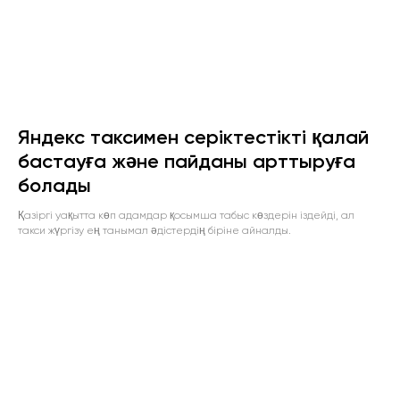
Яндекс таксимен серіктестікті қалай
бастауға және пайданы арттыруға
болады
Қазіргі уақытта көп адамдар қосымша табыс көздерін іздейді, ал
такси жүргізу ең танымал әдістердің біріне айналды.