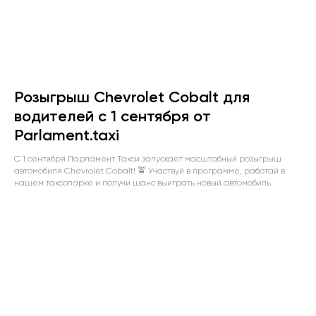
Розыгрыш Chevrolet Cobalt для
водителей с 1 сентября от
Parlament.taxi
С 1 сентября Парламент Такси запускает масштабный розыгрыш
автомобиля Chevrolet Cobalt! 🚖 Участвуй в программе, работай в
нашем таксопарке и получи шанс выиграть новый автомобиль.