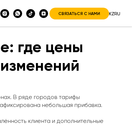
KZ
RU
СВЯЗАТЬСЯ С НАМИ
е: где цены
з изменений
онах. В ряде городов тарифы
 зафиксирована небольшая прибавка.
далённость клиента и дополнительные