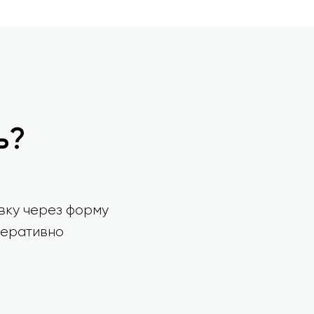
ь?
явку через форму
перативно