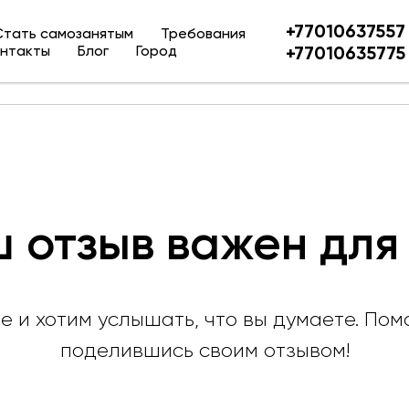
+77010637557
Стать самозанятым
Требования
нтакты
Блог
Город
+77010635775
Парламент Такси
 отзыв важен для
 и хотим услышать, что вы думаете. Помо
поделившись своим отзывом!