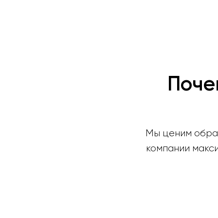
Поче
Мы ценим обрат
компании макс